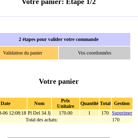
Votre panier: Etape 1/2
2 étapes pour valider votre commande
Validation du panier
Vos coordonnées
Votre panier
Prix
Date
Nom
Quantité
Total
Gestion
Unitaire
8-06 12:08:18
Pl Del 34 Jj
170.00
1
170
Supprimer
Total des achats:
170