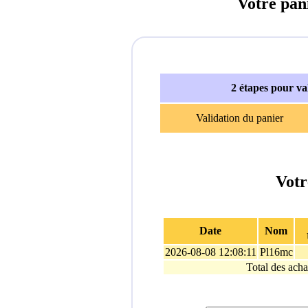
Votre pan
2 étapes pour v
Validation du panier
Votr
Date
Nom
2026-08-08 12:08:11
Pl16mc
Total des acha