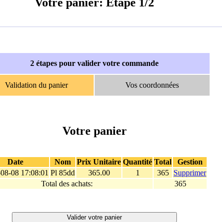
Votre panier: Etape 1/2
2 étapes pour valider votre commande
Validation du panier
Vos coordonnées
Votre panier
Date
Nom
Prix Unitaire
Quantité
Total
Gestion
08-08 17:08:01
Pl 85dd
365.00
1
365
Supprimer
Total des achats:
365