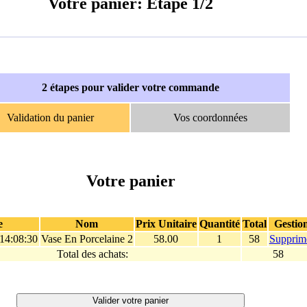
Votre panier: Etape 1/2
2 étapes pour valider votre commande
Validation du panier
Vos coordonnées
Votre panier
e
Nom
Prix Unitaire
Quantité
Total
Gestio
14:08:30
Vase En Porcelaine 2
58.00
1
58
Supprim
Total des achats:
58